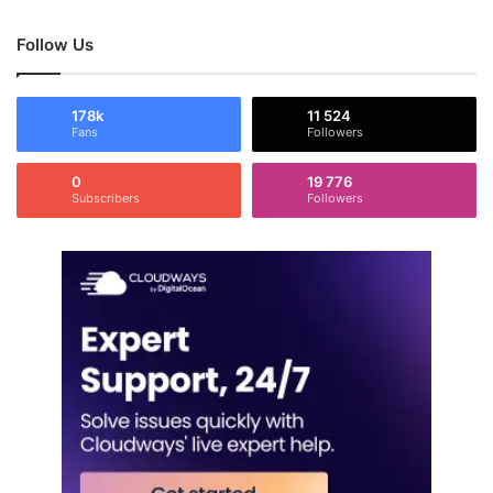
Follow Us
178k
11 524
Fans
Followers
0
19 776
Subscribers
Followers