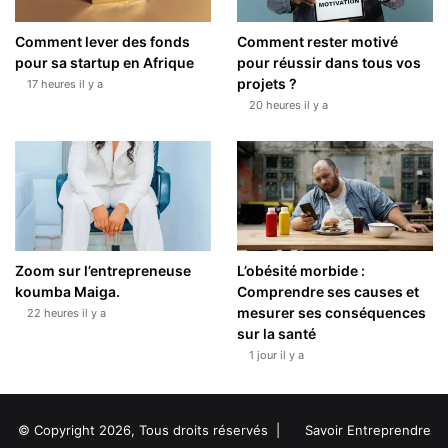
Comment lever des fonds
Comment rester motivé
pour sa startup en Afrique
pour réussir dans tous vos
projets ?
17 heures il y a
20 heures il y a
Zoom sur l’entrepreneuse
L’obésité morbide :
koumba Maiga.
Comprendre ses causes et
mesurer ses conséquences
22 heures il y a
sur la santé
1 jour il y a
© Copyright 2026, Tous droits réservés |
Savoir Entreprendre