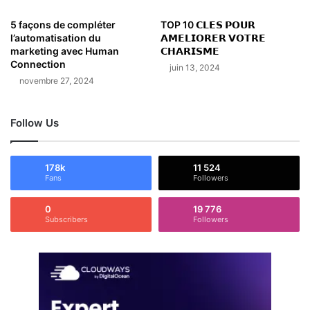
5 façons de compléter
TOP 10 𝗖𝗟𝗘𝗦 𝗣𝗢𝗨𝗥
l’automatisation du
𝗔𝗠𝗘𝗟𝗜𝗢𝗥𝗘𝗥 𝗩𝗢𝗧𝗥𝗘
marketing avec Human
𝗖𝗛𝗔𝗥𝗜𝗦𝗠𝗘
Connection
juin 13, 2024
novembre 27, 2024
Follow Us
178k
11 524
Fans
Followers
0
19 776
Subscribers
Followers