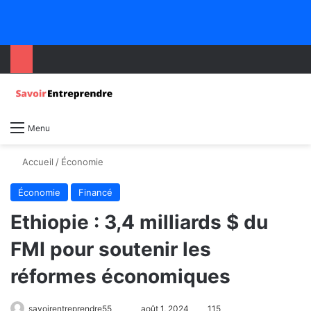
Menu
Accueil
/
Économie
Économie
Financé
Ethiopie : 3,4 milliards $ du
FMI pour soutenir les
réformes économiques
savoirentreprendre55
août 1, 2024
115