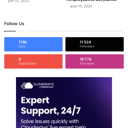
juin 10, 2023
août 10, 2024
Follow Us
178k
11 524
Fans
Followers
0
19 776
Subscribers
Followers