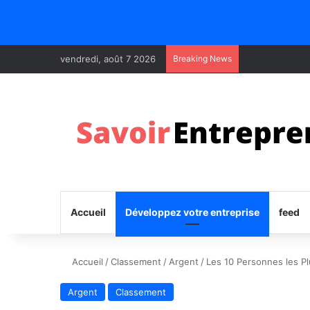
vendredi, août 7 2026
Breaking News
Accueil
Développez votre entreprise
feed
Accueil
/
Classement
/
Argent
/
Les 10 Personnes les Pl
Argent
Classement