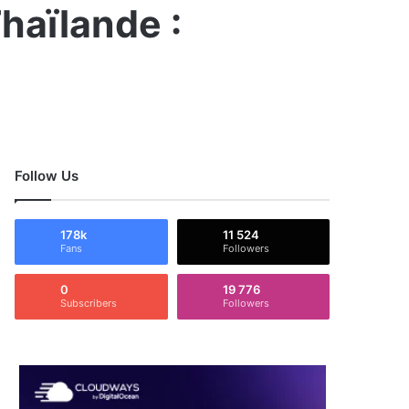
haïlande :
Follow Us
178k
11 524
Fans
Followers
0
19 776
Subscribers
Followers