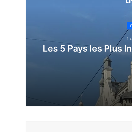
Li
C
1 s
Les 5 Pays les Plus I
1 semaine il y a
Les 5 Pays les Plus Influents d’Afriqu
2 semaines il y a
Guinée : Top 5 des hommes d’affaires l