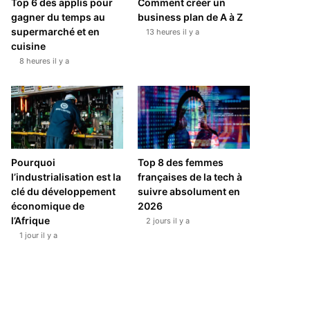
Top 6 des applis pour
Comment créer un
gagner du temps au
business plan de A à Z
supermarché et en
13 heures il y a
cuisine
8 heures il y a
Pourquoi
Top 8 des femmes
l’industrialisation est la
françaises de la tech à
clé du développement
suivre absolument en
économique de
2026
l’Afrique
2 jours il y a
1 jour il y a