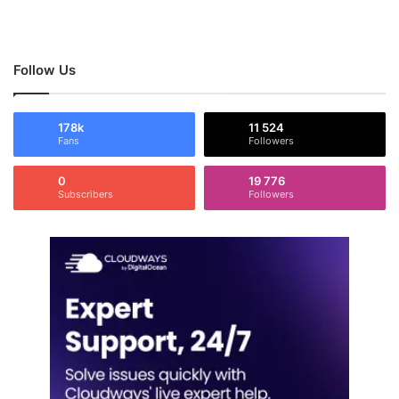
Follow Us
178k
11 524
Fans
Followers
0
19 776
Subscribers
Followers