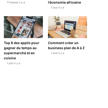
l’économie africaine
11 heures il y a
1 jour il y a
Top 6 des applis pour
Comment créer un
gagner du temps au
business plan de A à Z
supermarché et en
1 jour il y a
cuisine
1 jour il y a