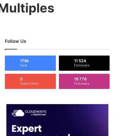
Multiples
Follow Us
178k
11 524
Fans
Followers
0
19 776
Subscribers
Followers