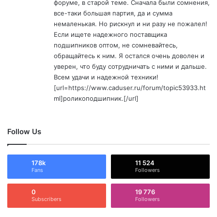
форуме, в старой теме. Сначала были сомнения,
все-таки большая партия, да и сумма
немаленькая. Но рискнул и ни разу не пожалел!
Если ищете надежного поставщика
подшипников оптом, не сомневайтесь,
обращайтесь к ним. Я остался очень доволен и
уверен, что буду сотрудничать с ними и дальше.
Всем удачи и надежной техники!
[url=https://www.caduser.ru/forum/topic53933.ht
ml]роликоподшипник.[/url]
Follow Us
178k
11 524
Fans
Followers
0
19 776
Subscribers
Followers