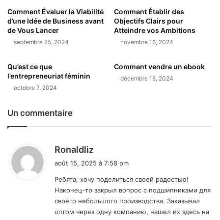
Comment Évaluer la Viabilité
Comment Établir des
d’une Idée de Business avant
Objectifs Clairs pour
de Vous Lancer
Atteindre vos Ambitions
septembre 25, 2024
novembre 16, 2024
Qu’est ce que
Comment vendre un ebook
l’entrepreneuriat féminin
décembre 18, 2024
octobre 7, 2024
Un commentaire
d
Ronaldliz
i
août 15, 2025 à 7:58 pm
t
Ребята, хочу поделиться своей радостью!
Наконец-то закрыл вопрос с подшипниками для
:
своего небольшого производства. Заказывал
оптом через одну компанию, нашел их здесь на