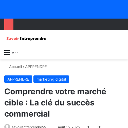
Menu
Accueil
/
APPRENDRE
APPRENDRE
marketing digital
Comprendre votre marché
cible : La clé du succès
commercial
savoirentreprendre55
août 15, 2025
1
113