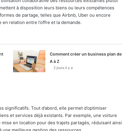
’utilisation collaborative des ressources existantes plutôt
s mettent à disposition leurs biens ou leurs compétences
teformes de partage, telles que Airbnb, Uber ou encore
e en relation entre l’offre et la demande.
nt
Comment créer un business plan de
A à Z
2 jours il y a
significatifs. Tout d’abord, elle permet d’optimiser
 biens et services déjà existants. Par exemple, une voiture
mise en location pour des trajets partagés, réduisant ainsi
 à une meilleure gestion des ressources.