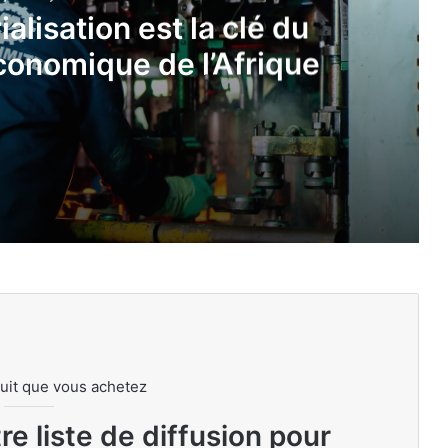
ialisation est la clé du
onomique de l’Afrique
é du développement économique de l’Afrique
ch à suivre absolument en 2026
uit que vous achetez
tup en Afrique
e liste de diffusion pour