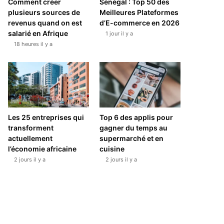
Comment créer
Sénégal : Top 50 des
plusieurs sources de
Meilleures Plateformes
revenus quand on est
d’E-commerce en 2026
salarié en Afrique
1 jour il y a
18 heures il y a
Les 25 entreprises qui
Top 6 des applis pour
transforment
gagner du temps au
actuellement
supermarché et en
l’économie africaine
cuisine
2 jours il y a
2 jours il y a