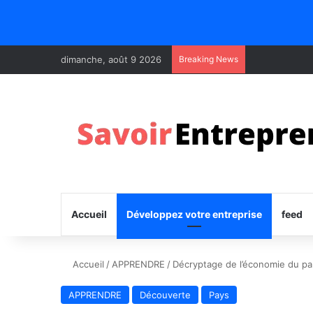
dimanche, août 9 2026
Breaking News
Accueil
Développez votre entreprise
feed
Accueil
/
APPRENDRE
/
Décryptage de l’économie du pa
APPRENDRE
Découverte
Pays