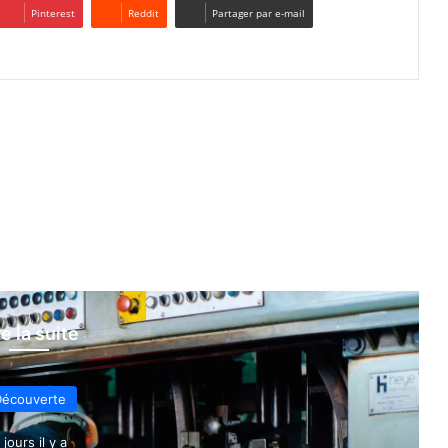
Pinterest
Reddit
Partager par e-mail
re la suite
écouverte
 jours il y a