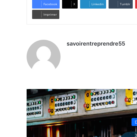
Facebook
X
Linkedin
Tumblr
Imprimer
savoirentreprendre55
Li
D
3