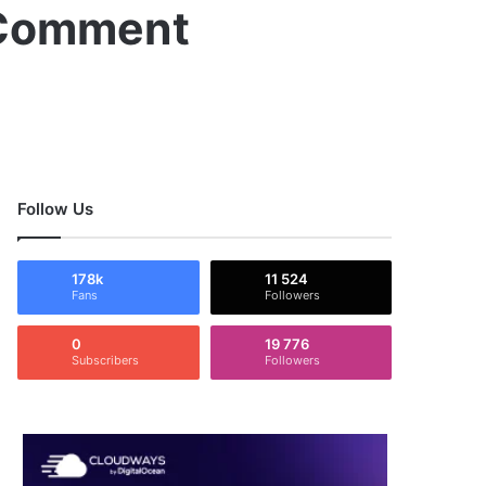
: Comment
Follow Us
178k
11 524
Fans
Followers
0
19 776
Subscribers
Followers