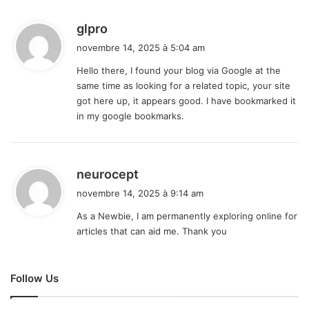
d
glpro
i
novembre 14, 2025 à 5:04 am
t
Hello there, I found your blog via Google at the
same time as looking for a related topic, your site
:
got here up, it appears good. I have bookmarked it
in my google bookmarks.
d
neurocept
i
novembre 14, 2025 à 9:14 am
t
As a Newbie, I am permanently exploring online for
articles that can aid me. Thank you
:
Follow Us