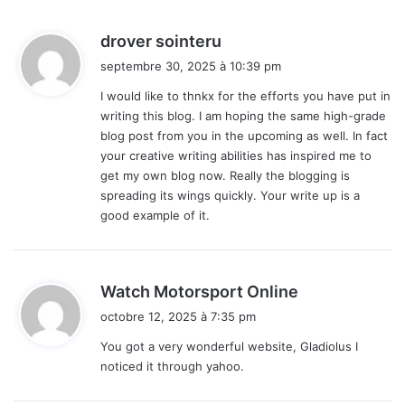
d
drover sointeru
i
septembre 30, 2025 à 10:39 pm
t
I would like to thnkx for the efforts you have put in
writing this blog. I am hoping the same high-grade
:
blog post from you in the upcoming as well. In fact
your creative writing abilities has inspired me to
get my own blog now. Really the blogging is
spreading its wings quickly. Your write up is a
good example of it.
d
Watch Motorsport Online
i
octobre 12, 2025 à 7:35 pm
t
You got a very wonderful website, Gladiolus I
noticed it through yahoo.
: