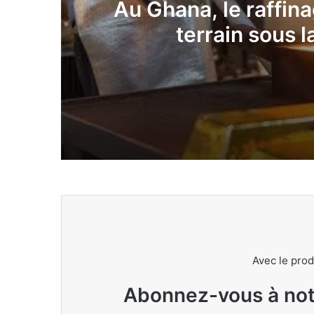
Au Ghana, le raffina
terrain sous l
mai 28, 2026
Au Ghana, le raffinage local de l’or gag
mai 28, 2026
Simandou 2040 : la Guinée prépare le 
Avec le prod
mai 5, 2026
Abonnez-vous à notr