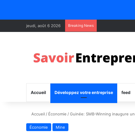
jeudi, août 6 2026
Breaking News
Accueil
Développez votre entreprise
feed
Accueil
/
Économie
/
Guinée: SMB-Winning inaugure une 
Économie
Mine