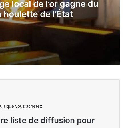
ge local de l’or gagne du
a houlette de l’État
ne du terrain sous la houlette de l’État
lancement de trois banques sectorielles
uit que vous achetez
𝐀𝐧𝐚𝐥𝐲𝐬𝐞 𝐝𝐞 𝐥𝐚 𝐩𝐞𝐫𝐟𝐨𝐫𝐦𝐚𝐧𝐜𝐞 𝐚𝐧𝐧𝐮𝐞𝐥𝐥𝐞 𝐝𝐮 𝐦𝐚𝐫𝐜𝐡𝐞́ 𝐝𝐞𝐬 𝐚𝐜𝐭𝐢𝐨𝐧𝐬 𝐝𝐞 𝐥𝐚 𝐁𝐑𝐕𝐌 : 𝐮𝐧𝐞 𝐚𝐧𝐧𝐞́𝐞 𝟐𝟎𝟐𝟓 𝐫𝐞𝐦𝐚𝐫𝐪𝐮𝐚𝐛𝐥𝐞
e liste de diffusion pour