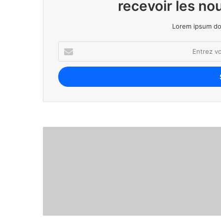
recevoir les nou
avril 28, 2026
Lorem ipsum dol
avril 20, 2026
Chiffre d’affaires en baisse ? 5 levier
avril 16, 2026
Comment profiter de la croissance éco
mars 31, 2026
Pourquoi l’Afrique est le prochain eld