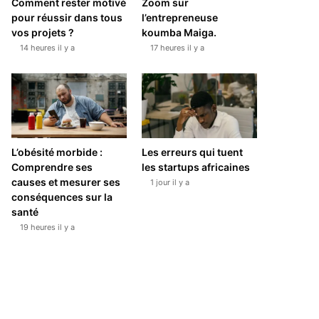
Comment rester motivé
Zoom sur
pour réussir dans tous
l’entrepreneuse
vos projets ?
koumba Maiga.
14 heures il y a
17 heures il y a
L’obésité morbide :
Les erreurs qui tuent
Comprendre ses
les startups africaines
causes et mesurer ses
1 jour il y a
conséquences sur la
santé
19 heures il y a