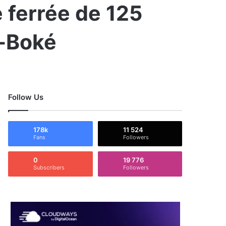
 ferrée de 125
a-Boké
Follow Us
178k
11 524
Fans
Followers
0
19 776
Subscribers
Followers