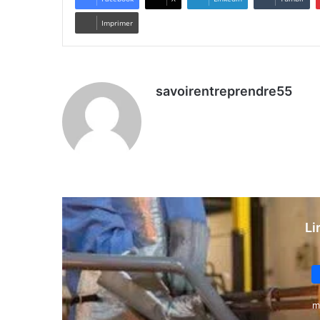
Imprimer
savoirentreprendre55
Li
m