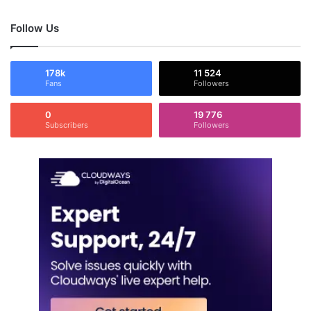
Follow Us
178k
11 524
Fans
Followers
0
19 776
Subscribers
Followers