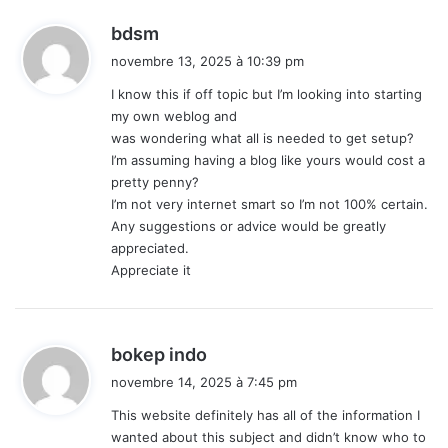
d
bdsm
i
novembre 13, 2025 à 10:39 pm
t
I know this if off topic but I’m looking into starting
my own weblog and
:
was wondering what all is needed to get setup?
I’m assuming having a blog like yours would cost a
pretty penny?
I’m not very internet smart so I’m not 100% certain.
Any suggestions or advice would be greatly
appreciated.
Appreciate it
d
bokep indo
i
novembre 14, 2025 à 7:45 pm
t
This website definitely has all of the information I
wanted about this subject and didn’t know who to
: