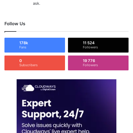
ask.
Follow Us
178k
11 524
Fans
Followers
0
19 776
Subscribers
Followers