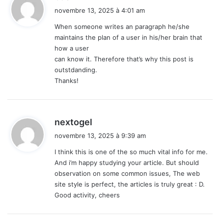
i
novembre 13, 2025 à 4:01 am
t
When someone writes an paragraph he/she
maintains the plan of a user in his/her brain that
:
how a user
can know it. Therefore that’s why this post is
outstdanding.
Thanks!
d
nextogel
i
novembre 13, 2025 à 9:39 am
t
I think this is one of the so much vital info for me.
And i’m happy studying your article. But should
:
observation on some common issues, The web
site style is perfect, the articles is truly great : D.
Good activity, cheers