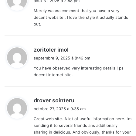
août 31, 2025 à 2:58 pm
t
Merely wanna comment that you have a very
decent website , I love the style it actually stands
:
out.
d
zoritoler imol
i
septembre 9, 2025 à 8:46 pm
t
You have observed very interesting details ! ps
decent internet site.
:
d
drover sointeru
i
octobre 27, 2025 à 9:35 am
t
Great web site. A lot of useful information here. I’m
sending it to several friends ans additionally
:
sharing in delicious. And obviously, thanks for your