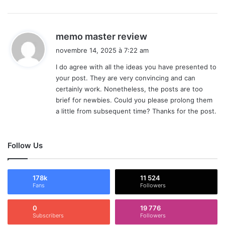
d
memo master review
i
novembre 14, 2025 à 7:22 am
t
I do agree with all the ideas you have presented to
your post. They are very convincing and can
:
certainly work. Nonetheless, the posts are too
brief for newbies. Could you please prolong them
a little from subsequent time? Thanks for the post.
Follow Us
178k
11 524
Fans
Followers
0
19 776
Subscribers
Followers