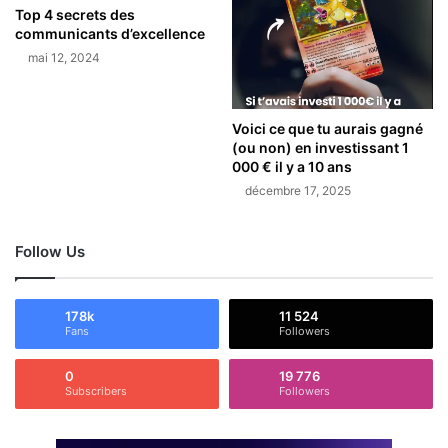
Top 4 secrets des
communicants d’excellence
mai 12, 2024
Voici ce que tu aurais gagné
(ou non) en investissant 1
000 € il y a 10 ans
décembre 17, 2025
Follow Us
178k
11 524
Fans
Followers
0
19 776
Subscribers
Followers