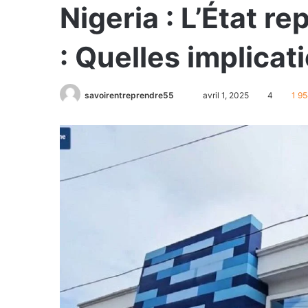
Nigeria : L’État r
: Quelles implicat
savoirentreprendre55
avril 1, 2025
4
1 9