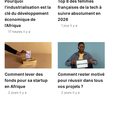
Pourquoi
Top 8 des femmes
l’industrialisation est la
françaises de la tech à
clé du développement
suivre absolument en
économique de
2026
l’Afrique
1 jour il y a
17 heures il y a
Comment lever des
Comment rester motivé
fonds pour sa startup
pour réussir dans tous
en Afrique
vos projets ?
2 jours il y a
2 jours il y a