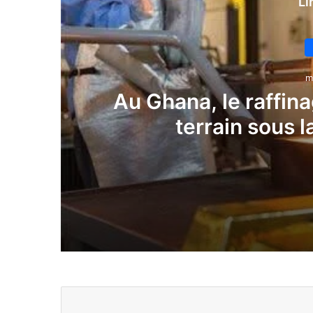
Li
m
Au Ghana, le raffina
terrain sous l
mai 28, 2026
Au Ghana, le raffinage local de l’or gag
mai 28, 2026
Simandou 2040 : la Guinée prépare le 