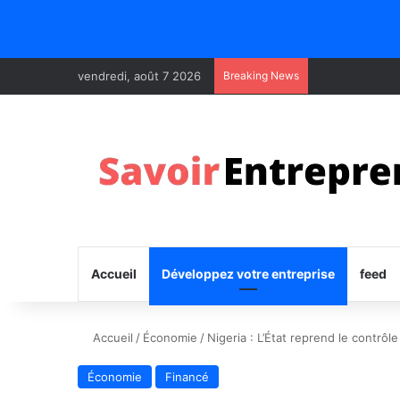
vendredi, août 7 2026
Breaking News
Accueil
Développez votre entreprise
feed
Accueil
/
Économie
/
Nigeria : L’État reprend le contrôl
Économie
Financé