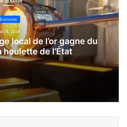
re la suite
Économie
ai 28, 2026
ge local de l’or gagne du
a houlette de l’État
ne du terrain sous la houlette de l’État
lancement de trois banques sectorielles