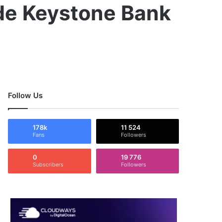
l de Keystone Bank
Follow Us
178k
11 524
Fans
Followers
0
19 776
Subscribers
Followers