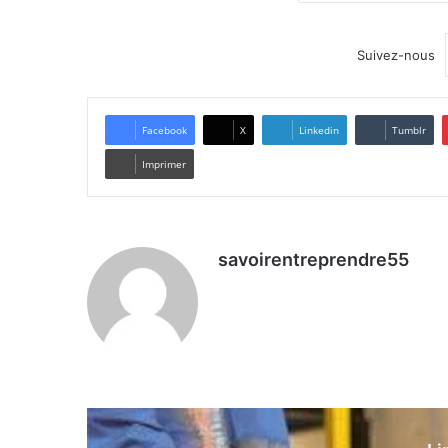
Suivez-nous
Facebook
X
Linkedin
Tumblr
Imprimer
savoirentreprendre55