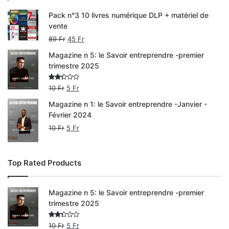
Pack n°3 10 livres numérique DLP + matériel de
vente
89
Fr
45
Fr
Magazine n 5: le Savoir entreprendre -premier
trimestre 2025
Note
10
Fr
5
Fr
2.00
sur
Magazine n 1: le Savoir entreprendre -Janvier -
5
Février 2024
10
Fr
5
Fr
Top Rated Products
Magazine n 5: le Savoir entreprendre -premier
trimestre 2025
Note
10
Fr
5
Fr