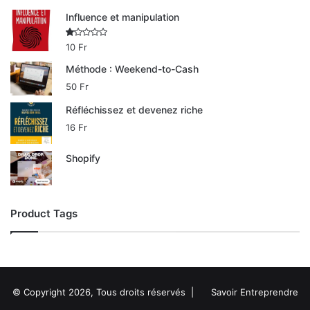
2.00
sur
Influence et manipulation
5
N
10
Fr
ot
e
Méthode : Weekend-to-Cash
1.
00
50
Fr
su
r
Réfléchissez et devenez riche
5
16
Fr
Shopify
Product Tags
© Copyright 2026, Tous droits réservés |
Savoir Entreprendre