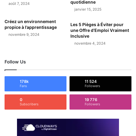
quotidienne
août 7, 2024
janvier 15, 2025
Créez un environnement
Les 5 Pièges à Éviter pour
propice à l’apprentissage
une Offre d’Emploi Vraiment
novembre 9, 2024
Inclusive
novembre 4, 2024
Follow Us
178k
11 524
Fans
Followers
0
19 776
Subscribers
Followers