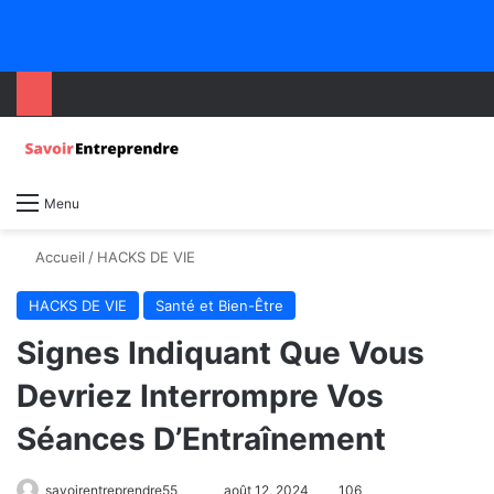
Menu
Accueil
/
HACKS DE VIE
HACKS DE VIE
Santé et Bien-Être
Signes Indiquant Que Vous
Devriez Interrompre Vos
Séances D’Entraînement
savoirentreprendre55
août 12, 2024
106