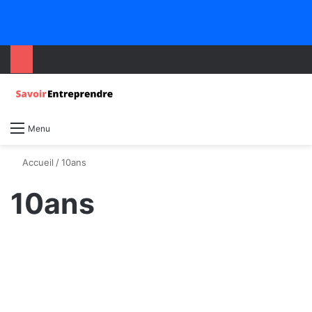
Menu
Accueil
/
10ans
10ans
Classement
Guinée : Les citoyens qui ont
marqué l’année 2018 !