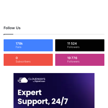
Follow Us
178k
11 524
Fans
Followers
0
19 776
Subscribers
Followers