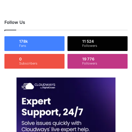
Follow Us
178k
11 524
Fans
Followers
0
19 776
Subscribers
Followers