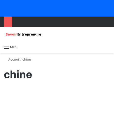
Menu
Accueil
/
chine
chine
Économie
En Chine, la roue de la fortune
s’arrête désormais sur la case