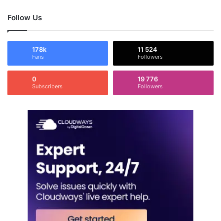
Follow Us
178k
11 524
Fans
Followers
0
19 776
Subscribers
Followers