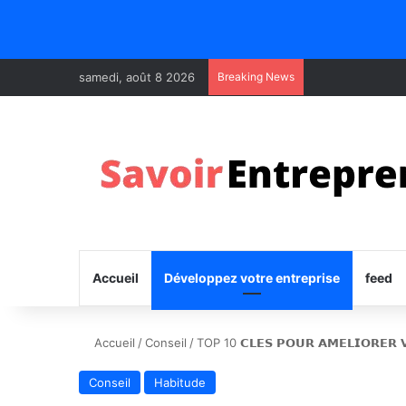
samedi, août 8 2026
Breaking News
Accueil
Développez votre entreprise
feed
Accueil
/
Conseil
/
TOP 10 𝗖𝗟𝗘𝗦 𝗣𝗢𝗨𝗥 𝗔𝗠𝗘𝗟𝗜𝗢𝗥𝗘𝗥 
Conseil
Habitude