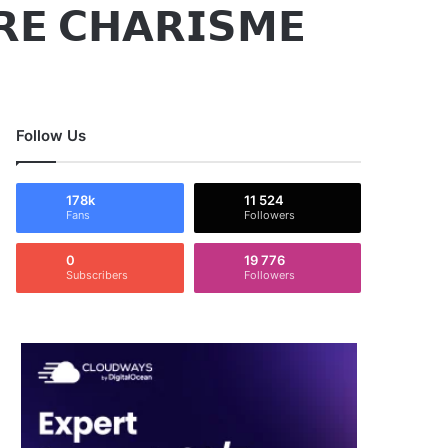
𝗘 𝗖𝗛𝗔𝗥𝗜𝗦𝗠𝗘
Follow Us
178k
11 524
Fans
Followers
0
19 776
Subscribers
Followers