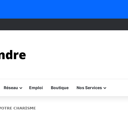
Réseau
Emploi
Boutique
Nos Services
𝗢𝗧𝗥𝗘 𝗖𝗛𝗔𝗥𝗜𝗦𝗠𝗘