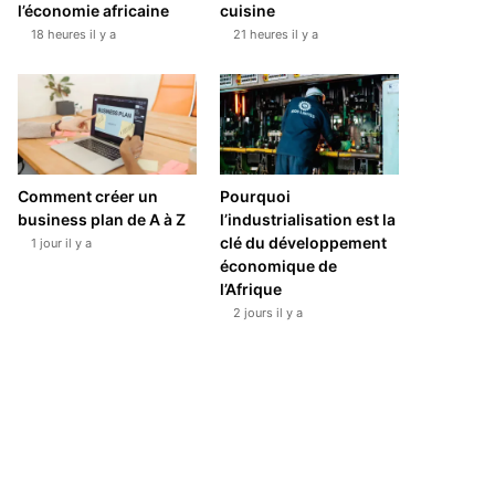
l’économie africaine
cuisine
18 heures il y a
21 heures il y a
Comment créer un
Pourquoi
business plan de A à Z
l’industrialisation est la
clé du développement
1 jour il y a
économique de
l’Afrique
2 jours il y a