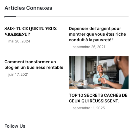
Articles Connexes
𝐒𝐀𝐈𝐒-𝐓𝐔 𝐂𝐄 𝐐𝐔𝐄 𝐓𝐔 𝐕𝐄𝐔𝐗
Dépenser de l’argent pour
𝐕𝐑𝐀𝐈𝐌𝐄𝐍𝐓 ?
montrer que vous êtes riche
conduit à la pauvreté !
mai 20, 2024
septembre 26, 2021
Comment transformer un
blog en un business rentable
juin 17, 2021
TOP 10 SECRETS CACHÉS DE
CEUX QUI RÉUSSISSENT.
septembre 11, 2025
Follow Us