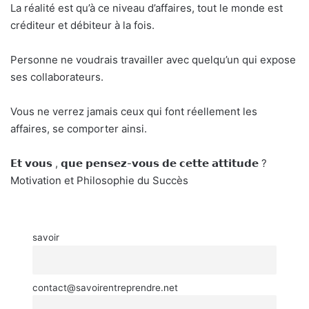
La réalité est qu’à ce niveau d’affaires, tout le monde est
créditeur et débiteur à la fois.
Personne ne voudrais travailler avec quelqu’un qui expose
ses collaborateurs.
Vous ne verrez jamais ceux qui font réellement les
affaires, se comporter ainsi.
𝗘𝘁 𝘃𝗼𝘂𝘀 , 𝗾𝘂𝗲 𝗽𝗲𝗻𝘀𝗲𝘇-𝘃𝗼𝘂𝘀 𝗱𝗲 𝗰𝗲𝘁𝘁𝗲 𝗮𝘁𝘁𝗶𝘁𝘂𝗱𝗲 ?
Motivation et Philosophie du Succès
savoir
contact@savoirentreprendre.net