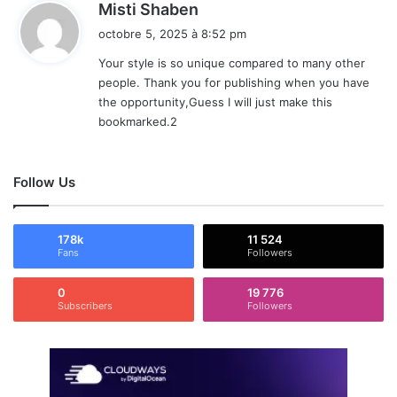
d
Misti Shaben
i
octobre 5, 2025 à 8:52 pm
t
Your style is so unique compared to many other
people. Thank you for publishing when you have
:
the opportunity,Guess I will just make this
bookmarked.2
Follow Us
178k
11 524
Fans
Followers
0
19 776
Subscribers
Followers