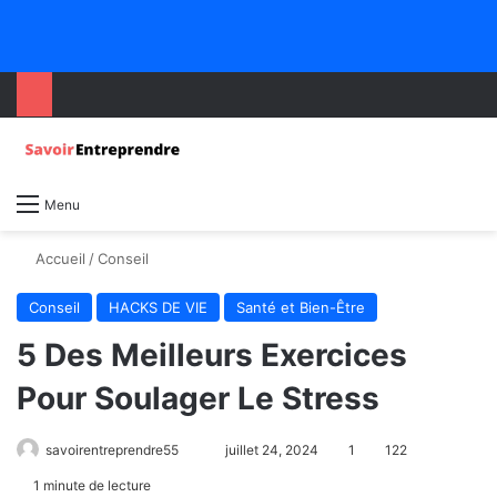
Menu
Accueil
/
Conseil
Conseil
HACKS DE VIE
Santé et Bien-Être
5 Des Meilleurs Exercices
Pour Soulager Le Stress
savoirentreprendre55
juillet 24, 2024
1
122
1 minute de lecture