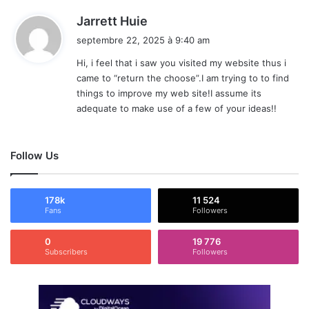
d
Jarrett Huie
i
septembre 22, 2025 à 9:40 am
t
Hi, i feel that i saw you visited my website thus i
came to “return the choose”.I am trying to to find
:
things to improve my web site!I assume its
adequate to make use of a few of your ideas!!
Follow Us
178k
11 524
Fans
Followers
0
19 776
Subscribers
Followers