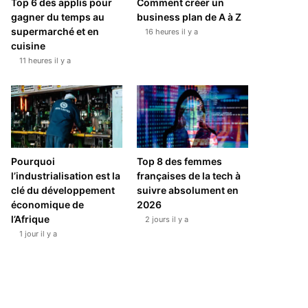
Top 6 des applis pour
Comment créer un
gagner du temps au
business plan de A à Z
supermarché et en
16 heures il y a
cuisine
11 heures il y a
Pourquoi
Top 8 des femmes
l’industrialisation est la
françaises de la tech à
clé du développement
suivre absolument en
économique de
2026
l’Afrique
2 jours il y a
1 jour il y a