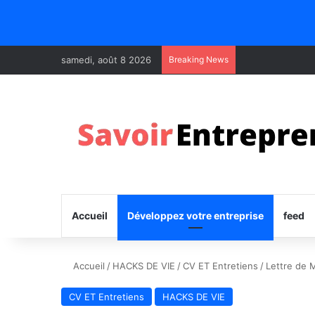
samedi, août 8 2026
Breaking News
Accueil
Développez votre entreprise
feed
Accueil
/
HACKS DE VIE
/
CV ET Entretiens
/
Lettre de 
CV ET Entretiens
HACKS DE VIE