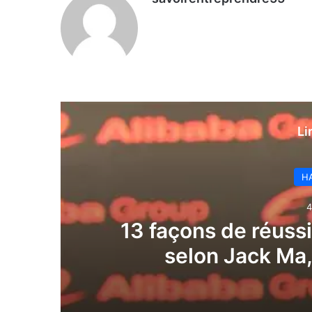
Li
HA
4
13 façons de réussi
selon Jack Ma,
entrepren