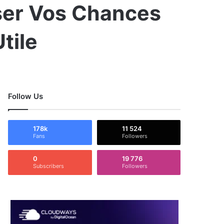
ser Vos Chances
tile
Follow Us
178k
11 524
Fans
Followers
0
19 776
Subscribers
Followers