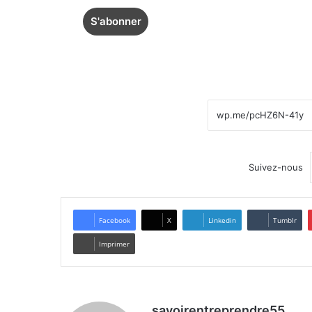
Suivez-nous
Facebook
X
Linkedin
Tumblr
Imprimer
savoirentreprendre55