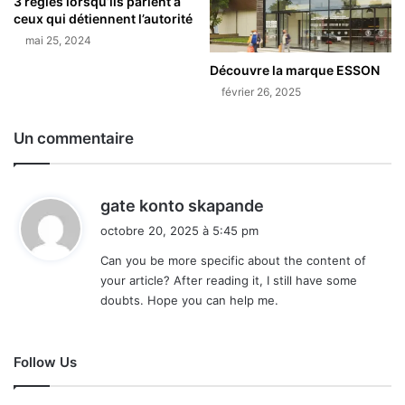
3 règles lorsqu’ils parlent à
ceux qui détiennent l’autorité
mai 25, 2024
Découvre la marque ESSON
février 26, 2025
Un commentaire
d
gate konto skapande
i
octobre 20, 2025 à 5:45 pm
t
Can you be more specific about the content of
your article? After reading it, I still have some
:
doubts. Hope you can help me.
Follow Us