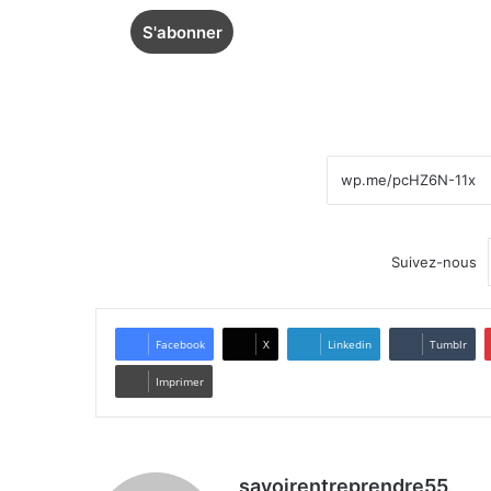
Suivez-nous
Facebook
X
Linkedin
Tumblr
Imprimer
savoirentreprendre55