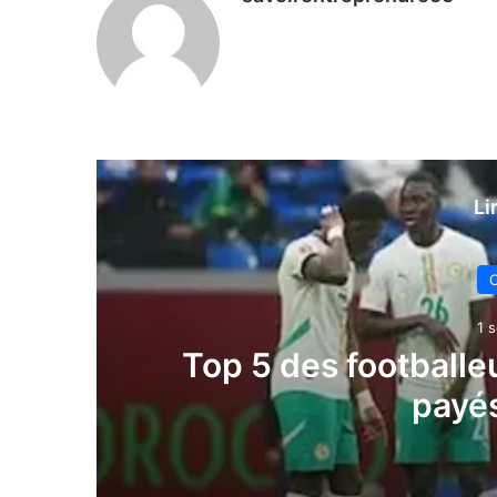
Li
C
1 s
Top 5 des footballe
payé