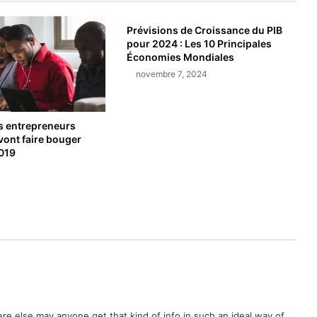
Real Madrid, Barça, Premier League : Quel est le club européen le plus populaire en Afrique en 2026 ?
Prévisions de Croissance du PIB
pour 2024 : Les 10 Principales
Économies Mondiales
novembre 7, 2024
TOP 10 des équipes les plus riches d’Afrique en 2026 : Les géants du football business
s entrepreneurs
 vont faire bouger
2019
re else may anyone get that kind of info in such an ideal way of