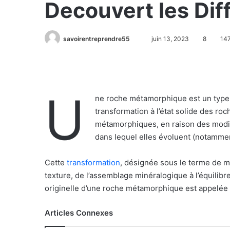
Decouvert les Dif
savoirentreprendre55
juin 13, 2023
8
14
U
ne roche métamorphique est un type d
transformation à l’état solide des r
métamorphiques, en raison des modif
dans lequel elles évoluent (notammen
Cette
transformation
, désignée sous le terme de m
texture, de l’assemblage minéralogique à l’équilib
originelle d’une roche métamorphique est appelée l
Articles Connexes