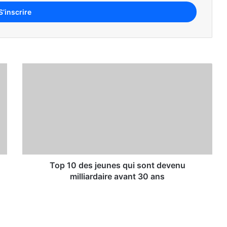
nnes les plus riches d’Afrique
visités en Guinée en 2026
Le Classement Forbes 2026 des 5 Championnats de Football les Plus Riches au Monde
Top 10 des jeunes qui sont devenu
milliardaire avant 30 ans
 y a le plus de femmes au monde