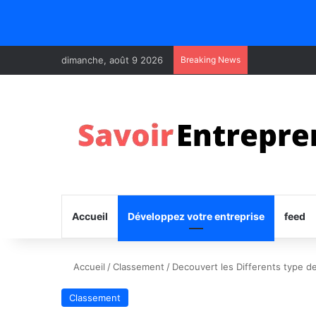
dimanche, août 9 2026
Breaking News
Accueil
Développez votre entreprise
feed
Accueil
/
Classement
/
Decouvert les Differents type d
Classement