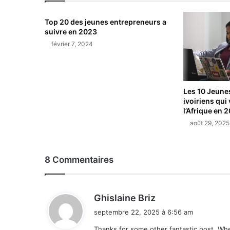
3 semaines il y a
Top 20 des jeunes entrepreneurs a
suivre en 2023
février 7, 2024
4 semaines il y a
Les 10 Jeune
ivoiriens qui
l’Afrique en 
août 29, 2025
8 Commentaires
d
Ghislaine Briz
i
septembre 22, 2025 à 6:56 am
t
Thanks for some other fantastic post. Whe