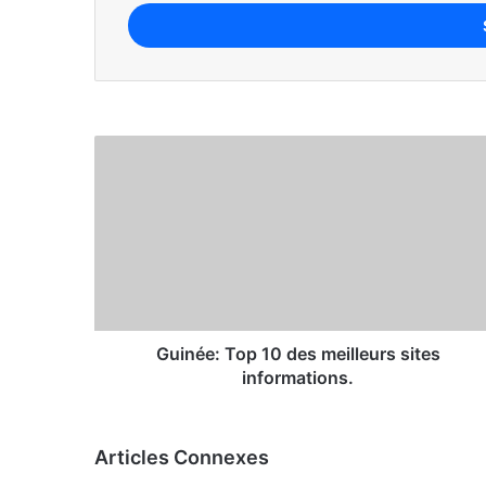
2 semaines il y a
Classement Forbes 2026 : Les 21 perso
3 semaines il y a
Classement des 15 sites web les plus 
3 semaines il y a
Guinée: Top 10 des meilleurs sites
informations.
3 semaines il y a
Démographie mondiale : Les pays où il
Articles Connexes