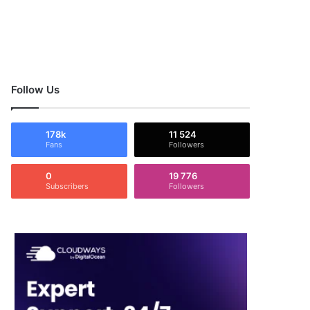
Follow Us
178k
11 524
Fans
Followers
0
19 776
Subscribers
Followers