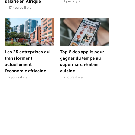
salarié en Afrique
1 jour il y a
17 heures il y a
Les 25 entreprises qui
Top 6 des applis pour
transforment
gagner du temps au
actuellement
supermarché et en
l’économie africaine
cuisine
2 jours il y a
2 jours il y a