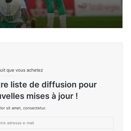
 mieux payés en 2026
oir 1 milliard de dollars d’ici 2030
uit que vous achetez
e en 2026
e liste de diffusion pour
velles mises à jour !
or sit amet, consectetur.
es plus influents