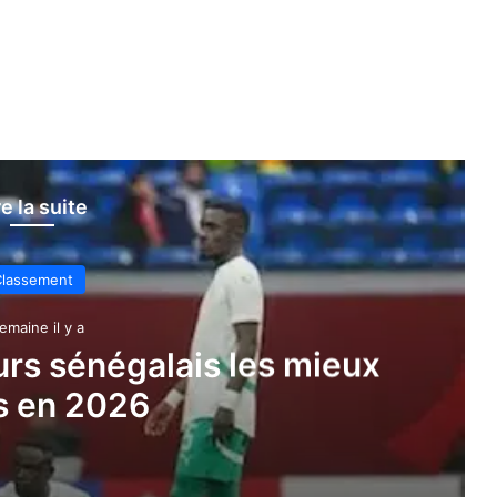
re la suite
lassement
emaine il y a
urs sénégalais les mieux
s en 2026