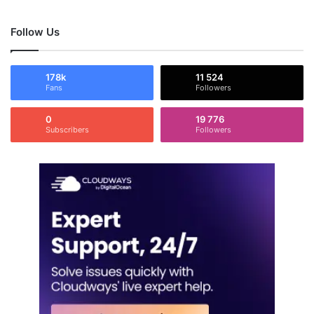
Follow Us
178k
11 524
Fans
Followers
0
19 776
Subscribers
Followers