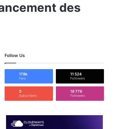
inancement des
Follow Us
178k
11 524
Fans
Followers
0
19 776
Subscribers
Followers