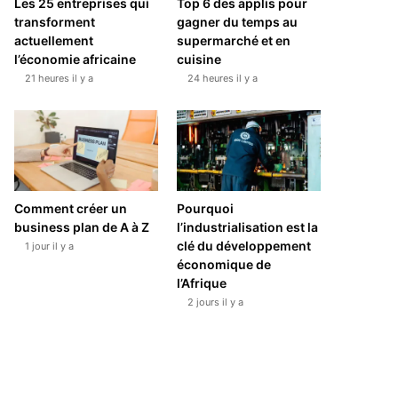
Les 25 entreprises qui
Top 6 des applis pour
transforment
gagner du temps au
actuellement
supermarché et en
l’économie africaine
cuisine
21 heures il y a
24 heures il y a
Comment créer un
Pourquoi
business plan de A à Z
l’industrialisation est la
clé du développement
1 jour il y a
économique de
l’Afrique
2 jours il y a