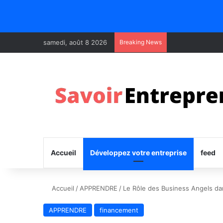
samedi, août 8 2026
Breaking News
Accueil
Développez votre entreprise
feed
Accueil
/
APPRENDRE
/
Le Rôle des Business Angels da
APPRENDRE
financement