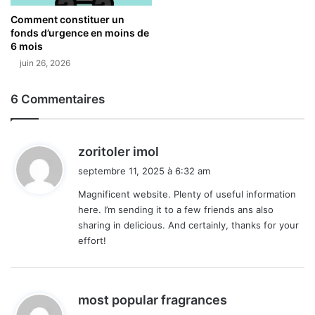
Comment constituer un
fonds d’urgence en moins de
6 mois
juin 26, 2026
6 Commentaires
d
zoritoler imol
i
septembre 11, 2025 à 6:32 am
t
Magnificent website. Plenty of useful information
here. I’m sending it to a few friends ans also
:
sharing in delicious. And certainly, thanks for your
effort!
d
most popular fragrances
i