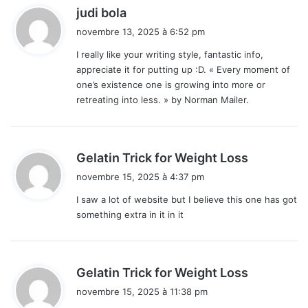
d
judi bola
i
novembre 13, 2025 à 6:52 pm
t
I really like your writing style, fantastic info,
appreciate it for putting up :D. « Every moment of
:
one’s existence one is growing into more or
retreating into less. » by Norman Mailer.
d
Gelatin Trick for Weight Loss
i
novembre 15, 2025 à 4:37 pm
t
I saw a lot of website but I believe this one has got
something extra in it in it
:
d
Gelatin Trick for Weight Loss
i
novembre 15, 2025 à 11:38 pm
t