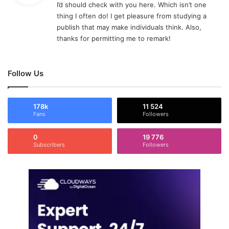
I’d should check with you here. Which isn’t one
thing I often do! I get pleasure from studying a
:
publish that may make individuals think. Also,
thanks for permitting me to remark!
Follow Us
178k
11 524
Fans
Followers
0
19 776
Subscribers
Followers