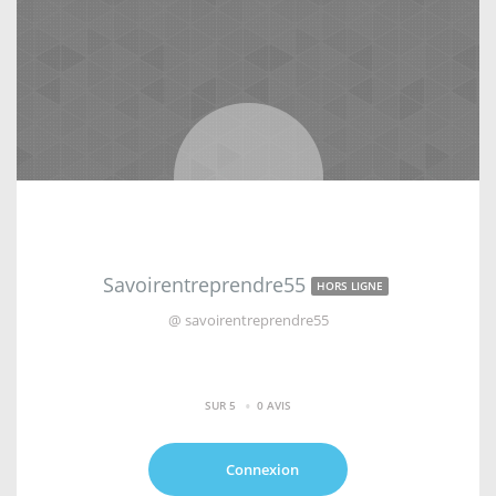
Savoirentreprendre55
HORS LIGNE
@ savoirentreprendre55
•
SUR 5
0 AVIS
Connexion