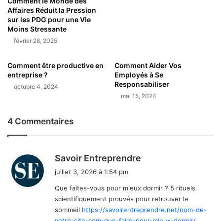
Comment le Monde des
Affaires Réduit la Pression
sur les PDG pour une Vie
Moins Stressante
février 28, 2025
Comment être productive en
Comment Aider Vos
entreprise ?
Employés à Se
Responsabiliser
octobre 4, 2024
mai 15, 2024
4 Commentaires
d
Savoir Entreprendre
i
juillet 3, 2026 à 1:54 pm
t
Que faites-vous pour mieux dormir ? 5 rituels
scientifiquement prouvés pour retrouver le
:
sommeil
https://savoirentreprendre.net/nom-de-
votre-site-com-que-faire-pour-mieux-dormir/