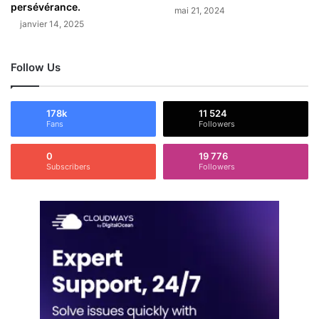
persévérance.⁣
mai 21, 2024
janvier 14, 2025
Follow Us
178k
11 524
Fans
Followers
0
19 776
Subscribers
Followers