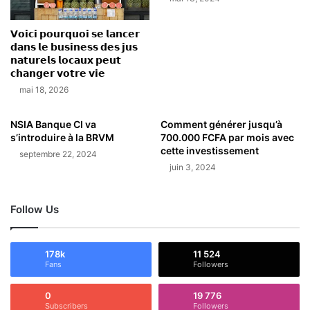
𝗩𝗼𝗶𝗰𝗶 𝗽𝗼𝘂𝗿𝗾𝘂𝗼𝗶 𝘀𝗲 𝗹𝗮𝗻𝗰𝗲𝗿
𝗱𝗮𝗻𝘀 𝗹𝗲 𝗯𝘂𝘀𝗶𝗻𝗲𝘀𝘀 𝗱𝗲𝘀 𝗷𝘂𝘀
𝗻𝗮𝘁𝘂𝗿𝗲𝗹𝘀 𝗹𝗼𝗰𝗮𝘂𝘅 𝗽𝗲𝘂𝘁
𝗰𝗵𝗮𝗻𝗴𝗲𝗿 𝘃𝗼𝘁𝗿𝗲 𝘃𝗶𝗲
mai 18, 2026
NSIA Banque CI va
Comment générer jusqu’à
s’introduire à la BRVM
700.000 FCFA par mois avec
cette investissement
septembre 22, 2024
juin 3, 2024
Follow Us
178k
11 524
Fans
Followers
0
19 776
Subscribers
Followers