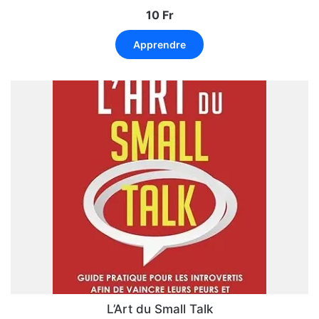
N
10
Fr
ot
e
1.
00
Apprendre
su
r
5
L’Art du Small Talk