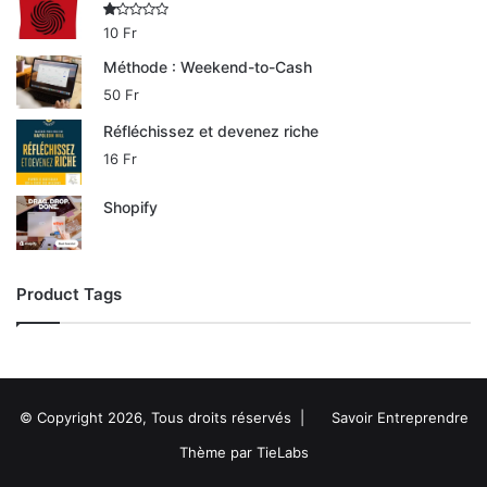
N
10
Fr
ot
e
Méthode : Weekend-to-Cash
1.
00
50
Fr
su
r
Réfléchissez et devenez riche
5
16
Fr
Shopify
Product Tags
© Copyright 2026, Tous droits réservés |
Savoir Entreprendre
Thème par TieLabs