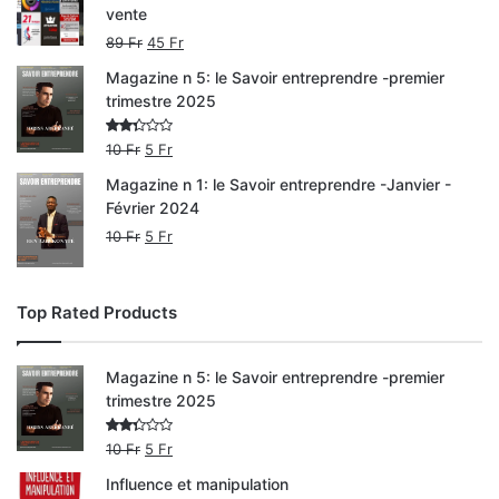
vente
89
Fr
45
Fr
Magazine n 5: le Savoir entreprendre -premier
trimestre 2025
Note
10
Fr
5
Fr
2.00
sur
Magazine n 1: le Savoir entreprendre -Janvier -
5
Février 2024
10
Fr
5
Fr
Top Rated Products
Magazine n 5: le Savoir entreprendre -premier
trimestre 2025
Note
10
Fr
5
Fr
2.00
sur
Influence et manipulation
5