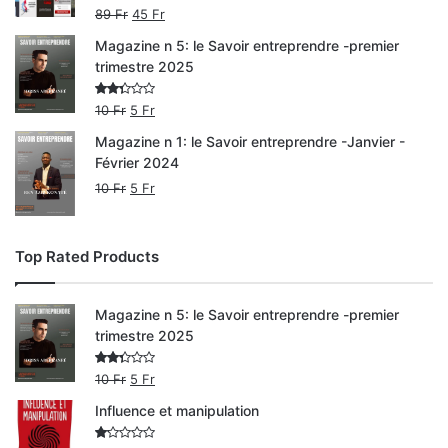
89
Fr
45
Fr
Magazine n 5: le Savoir entreprendre -premier
trimestre 2025
Note
10
Fr
5
Fr
2.00
sur
Magazine n 1: le Savoir entreprendre -Janvier -
5
Février 2024
10
Fr
5
Fr
Top Rated Products
Magazine n 5: le Savoir entreprendre -premier
trimestre 2025
Note
10
Fr
5
Fr
2.00
sur
Influence et manipulation
5