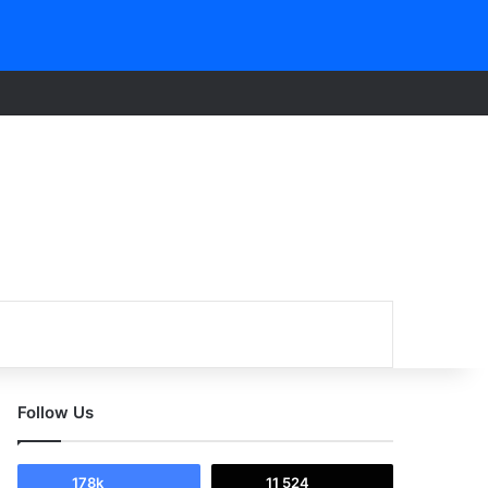
Follow Us
178k
11 524