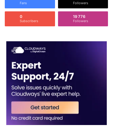
Fans
Followers
0
19 776
Subscribers
Followers