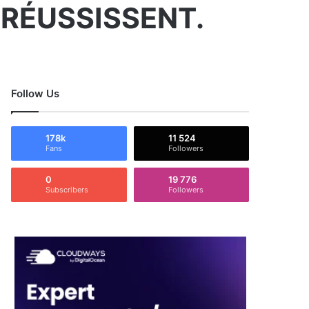
 RÉUSSISSENT.
Follow Us
178k
11 524
Fans
Followers
0
19 776
Subscribers
Followers