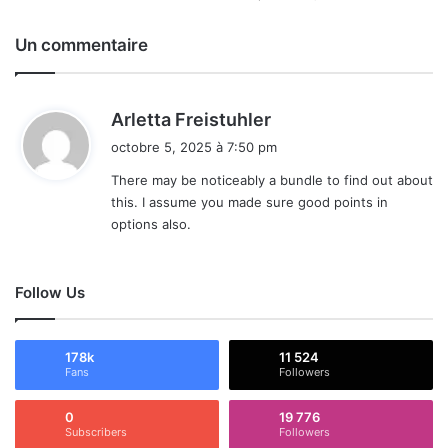
Un commentaire
d
Arletta Freistuhler
i
octobre 5, 2025 à 7:50 pm
t
There may be noticeably a bundle to find out about
this. I assume you made sure good points in
:
options also.
Follow Us
178k
11 524
Fans
Followers
0
19 776
Subscribers
Followers