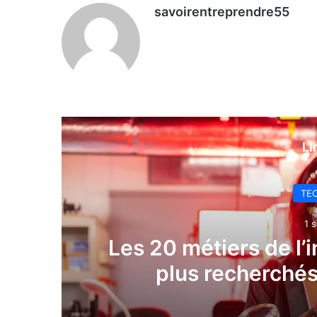
savoirentreprendre55
Li
TE
1 s
Les 20 métiers de l’in
plus recherchés