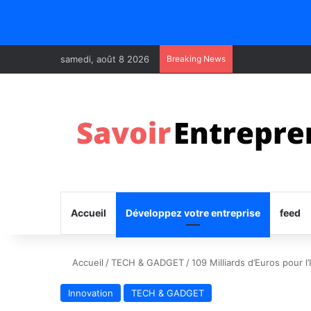
samedi, août 8 2026
Breaking News
Accueil
Développez votre entreprise
feed
Accueil
/
TECH & GADGET
/
109 Milliards d’Euros pour l
Innovation
TECH & GADGET