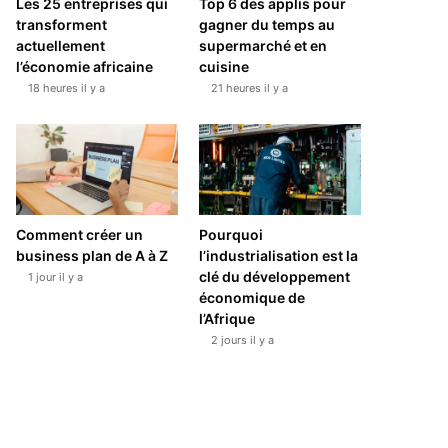
Les 25 entreprises qui
Top 6 des applis pour
transforment
gagner du temps au
actuellement
supermarché et en
l’économie africaine
cuisine
18 heures il y a
21 heures il y a
Comment créer un
Pourquoi
business plan de A à Z
l’industrialisation est la
clé du développement
1 jour il y a
économique de
l’Afrique
2 jours il y a