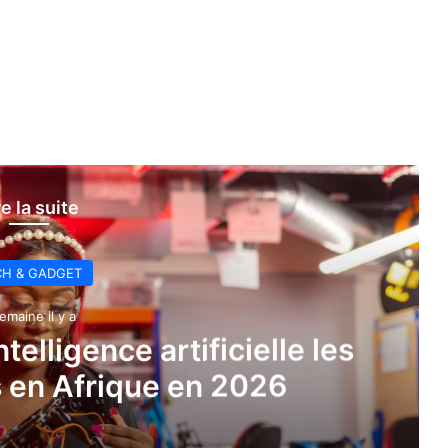
re la suite
CH & GADGET
emaine il y a
telligence artificielle les
 en Afrique en 2026