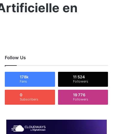
rtificielle en
Follow Us
178k
11 524
Fans
Followers
0
19 776
Subscribers
Followers