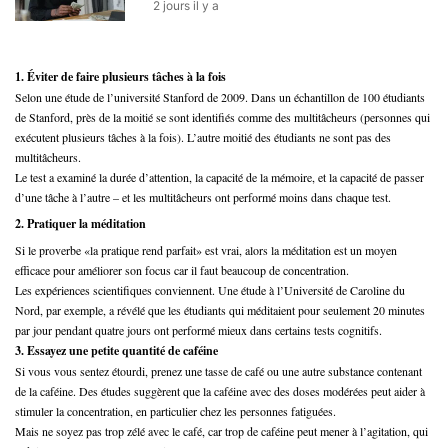
2 jours il y a
1. Éviter de faire plusieurs tâches à la fois
Selon une étude de l’université Stanford de 2009. Dans un échantillon de 100 étudiants
de Stanford, près de la moitié se sont identifiés comme des multitâcheurs (personnes qui
exécutent plusieurs tâches à la fois). L’autre moitié des étudiants ne sont pas des
multitâcheurs.
Le test a examiné la durée d’attention, la capacité de la mémoire, et la capacité de passer
d’une tâche à l’autre – et les multitâcheurs ont performé moins dans chaque test.
2. Pratiquer la méditation
Si le proverbe «la pratique rend parfait» est vrai, alors la méditation est un moyen
efficace pour améliorer son focus car il faut beaucoup de concentration.
Les expériences scientifiques conviennent. Une étude à l’Université de Caroline du
Nord, par exemple, a révélé que les étudiants qui méditaient pour seulement 20 minutes
par jour pendant quatre jours ont performé mieux dans certains tests cognitifs.
3. Essayez une petite quantité de caféine
Si vous vous sentez étourdi, prenez une tasse de café ou une autre substance contenant
de la caféine. Des études suggèrent que la caféine avec des doses modérées peut aider à
stimuler la concentration, en particulier chez les personnes fatiguées.
Mais ne soyez pas trop zélé avec le café, car trop de caféine peut mener à l’agitation, qui