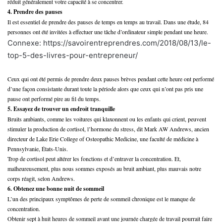
réduit généralement votre capacité à se concentrer.
4. Prendre des pauses
Il est essentiel de prendre des pauses de temps en temps au travail. Dans une étude, 84
personnes ont été invitées à effectuer une tâche d’ordinateur simple pendant une heure.
Connexe: https://savoirentreprendres.com/2018/08/13/le-
top-5-des-livres-pour-entrepreneur/
Ceux qui ont été permis de prendre deux pauses brèves pendant cette heure ont performé
d’une façon consistante durant toute la période alors que ceux qui n’ont pas pris une
pause ont performé pire au fil du temps.
5. Essayez de trouver un endroit tranquille
Bruits ambiants, comme les voitures qui klaxonnent ou les enfants qui crient, peuvent
stimuler la production de cortisol, l’hormone du stress, dit Mark AW Andrews, ancien
directeur de Lake Erie College of Osteopathic Medicine, une faculté de médicine à
Pennsylvanie, États-Unis.
Trop de cortisol peut altérer les fonctions et d’entraver la concentration. Et,
malheureusement, plus nous sommes exposés au bruit ambiant, plus mauvais notre
corps réagit, selon Andrews.
6. Obtenez une bonne nuit de sommeil
L’un des principaux symptômes de perte de sommeil chronique est le manque de
concentration.
Obtenir sept à huit heures de sommeil avant une journée chargée de travail pourrait faire