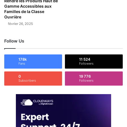
Rendre les Produits Haut de
Gamme Accessibles aux
Familles de la Classe
Ouvrière
février 26, 2025
Follow Us
178k
11 524
Fans
Followers
0
19 776
Subscribers
Followers