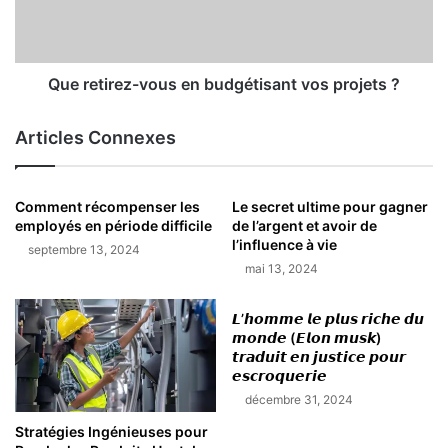
Que retirez-vous en budgétisant vos projets ?
Articles Connexes
Comment récompenser les
Le secret ultime pour gagner
employés en période difficile
de l’argent et avoir de
l’influence à vie
septembre 13, 2024
mai 13, 2024
𝙇’𝙝𝙤𝙢𝙢𝙚 𝙡𝙚 𝙥𝙡𝙪𝙨 𝙧𝙞𝙘𝙝𝙚 𝙙𝙪
𝙢𝙤𝙣𝙙𝙚 (𝙀𝙡𝙤𝙣 𝙢𝙪𝙨𝙠)
𝙩𝙧𝙖𝙙𝙪𝙞𝙩 𝙚𝙣 𝙟𝙪𝙨𝙩𝙞𝙘𝙚 𝙥𝙤𝙪𝙧
𝙚𝙨𝙘𝙧𝙤𝙦𝙪𝙚𝙧𝙞𝙚
décembre 31, 2024
Stratégies Ingénieuses pour