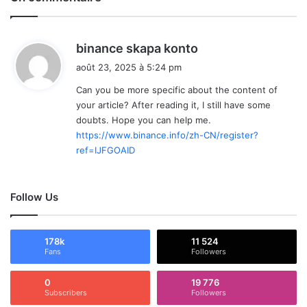
d
binance skapa konto
i
août 23, 2025 à 5:24 pm
t
Can you be more specific about the content of
your article? After reading it, I still have some
:
doubts. Hope you can help me.
https://www.binance.info/zh-CN/register?
ref=IJFGOAID
Follow Us
178k
11 524
Fans
Followers
0
19 776
Subscribers
Followers