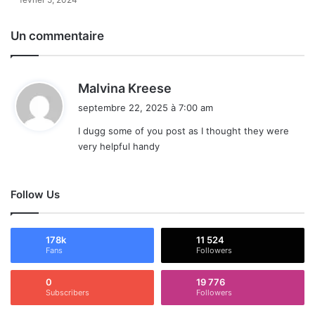
Un commentaire
d
Malvina Kreese
i
septembre 22, 2025 à 7:00 am
t
I dugg some of you post as I thought they were
very helpful handy
:
Follow Us
178k
11 524
Fans
Followers
0
19 776
Subscribers
Followers