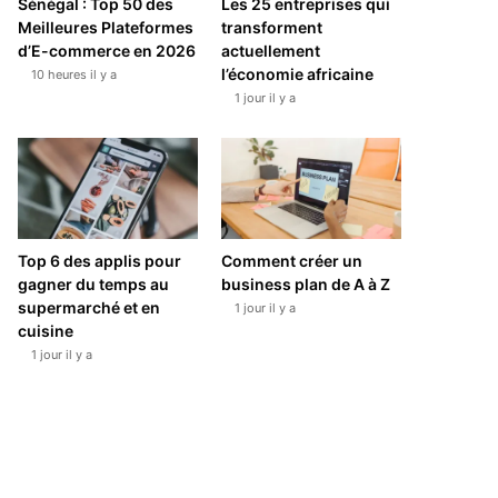
Sénégal : Top 50 des
Les 25 entreprises qui
Meilleures Plateformes
transforment
d’E-commerce en 2026
actuellement
l’économie africaine
10 heures il y a
1 jour il y a
Top 6 des applis pour
Comment créer un
gagner du temps au
business plan de A à Z
supermarché et en
1 jour il y a
cuisine
1 jour il y a