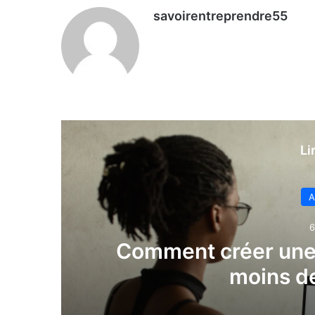
savoirentreprendre55
Li
A
6
Comment créer une 
moins de