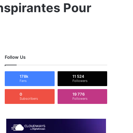
Inspirantes Pour
Follow Us
178k
11 524
Fans
Followers
0
19 776
Subscribers
Followers