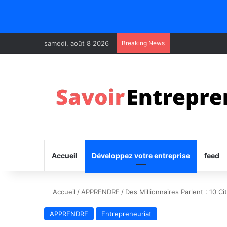
samedi, août 8 2026
Breaking News
Accueil
Développez votre entreprise
feed
Accueil
/
APPRENDRE
/
Des Millionnaires Parlent : 10 C
APPRENDRE
Entrepreneuriat