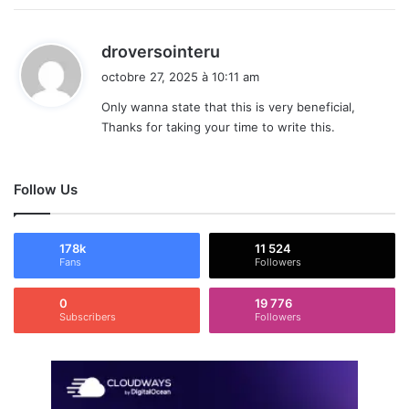
d
droversointeru
i
octobre 27, 2025 à 10:11 am
t
Only wanna state that this is very beneficial,
Thanks for taking your time to write this.
:
Follow Us
178k
11 524
Fans
Followers
0
19 776
Subscribers
Followers