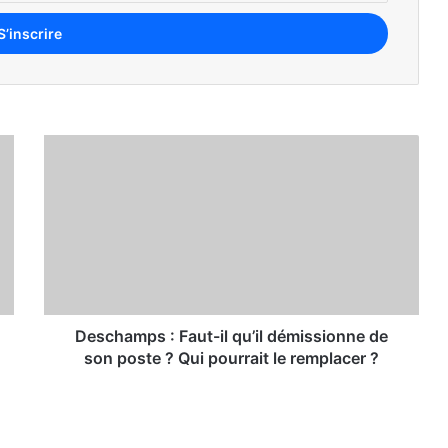
Le Classement Forbes 2026 des 5 Championnats de Football les Plus Riches au Monde
 y a le plus de femmes au monde
Real Madrid, Barça, Premier League : Quel est le club européen le plus populaire en Afrique en 2026 ?
Deschamps : Faut-il qu’il démissionne de
son poste ? Qui pourrait le remplacer ?
TOP 10 des équipes les plus riches d’Afrique en 2026 : Les géants du football business