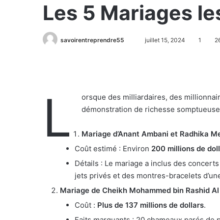
Les 5 Mariages l
savoirentreprendre55
juillet 15, 2024
1
2
L
orsque des milliardaires, des millionna
démonstration de richesse somptueuse. V
Mariage d’Anant Ambani et Radhika M
Coût estimé : Environ
200 millions de dol
Détails : Le mariage a inclus des concerts
jets privés et des montres-bracelets d’un
Mariage de Cheikh Mohammed bin Rashid Al 
Coût :
Plus de 137 millions de dollars
.
Faits marquants : 20 chameaux parés de p