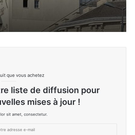
e en 2026
es plus influents
uit que vous achetez
nnes les plus riches d’Afrique
e liste de diffusion pour
velles mises à jour !
or sit amet, consectetur.
visités en Guinée en 2026