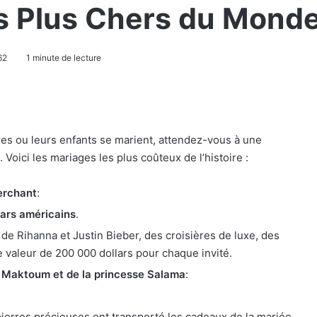
es Plus Chers du Mond
62
1 minute de lecture
ires ou leurs enfants se marient, attendez-vous à une
oici les mariages les plus coûteux de l’histoire :
erchant
:
lars américains
.
 de Rihanna et Justin Bieber, des croisières de luxe, des
e valeur de 200 000 dollars pour chaque invité.
Maktoum et de la princesse Salama
:
ierres précieuses ont transporté les cadeaux de la mariée