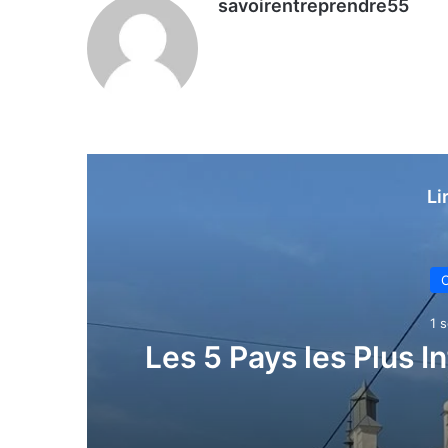
savoirentreprendre55
Li
C
1 s
Les 5 Pays les Plus I