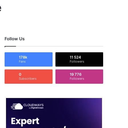
e
Follow Us
178k
11 524
Fans
Followers
0
19 776
Subscribers
Followers