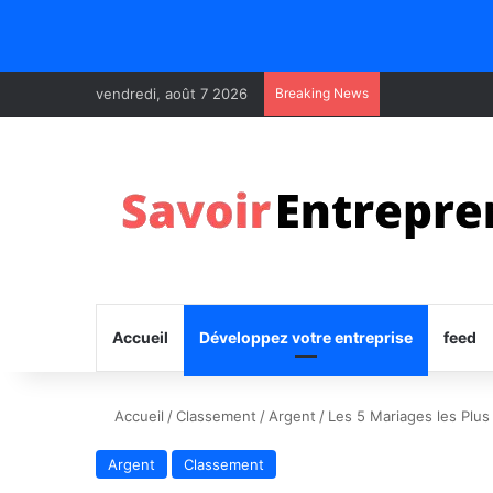
vendredi, août 7 2026
Breaking News
Accueil
Développez votre entreprise
feed
Accueil
/
Classement
/
Argent
/
Les 5 Mariages les Plu
Argent
Classement