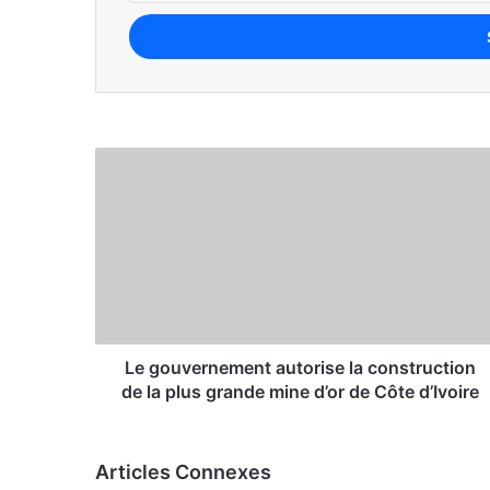
3 semaines il y a
3 semaines il y a
Démographie mondiale : Les pays où il
3 semaines il y a
Le gouvernement autorise la construction
de la plus grande mine d’or de Côte d’Ivoire
3 semaines il y a
Articles Connexes