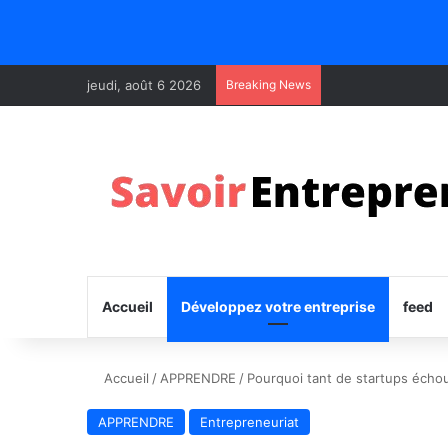
jeudi, août 6 2026
Breaking News
Accueil
Développez votre entreprise
feed
Accueil
/
APPRENDRE
/
Pourquoi tant de startups écho
APPRENDRE
Entrepreneuriat