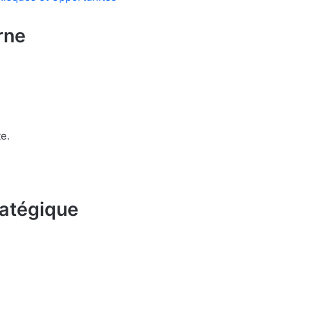
rne
e.
ratégique